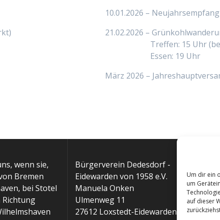
10.01.2026 – Neujahrsempfang
kt)
21.02.2026 – Grünkohlwander
Treffen: 15 Uhr (bei 
Essen: 19 Uhr
März 2026 – Jahreshauptvers
uns, wenn sie,
Bürgerverein Dedesdorf -
Um dir ein 
 von Bremen
Eidewarden von 1958 e.V.
um Gerätein
ven, bei Stotel
Manuela Onken
Technologie
n Richtung
Ulmenweg 11
auf dieser 
zurückziehs
Wilhelmshaven
27612 Loxstedt-Eidewarden