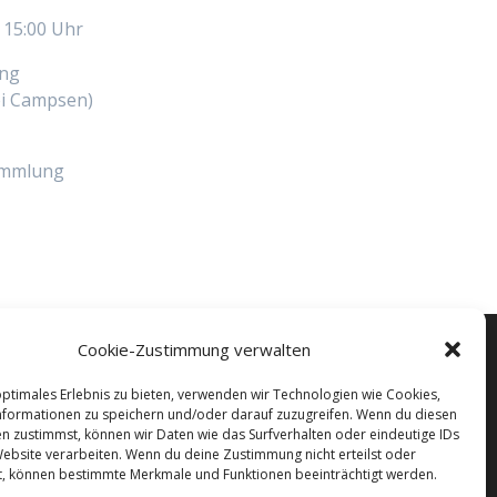
 15:00 Uhr
ung
Campsen)
ammlung
Cookie-Zustimmung verwalten
optimales Erlebnis zu bieten, verwenden wir Technologien wie Cookies,
formationen zu speichern und/oder darauf zuzugreifen. Wenn du diesen
n zustimmst, können wir Daten wie das Surfverhalten oder eindeutige IDs
Website verarbeiten. Wenn du deine Zustimmung nicht erteilst oder
t, können bestimmte Merkmale und Funktionen beeinträchtigt werden.
© 2026 . WordPress mit dem
Mesmerize-Theme